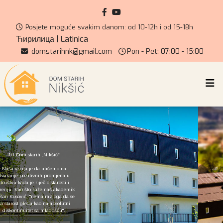
Posjete moguće svakim danom: od 10-12h i od 15-18h
Ћирилица
|
Latinica
domstarihnk@gmail.com
Pon - Pet: 07:00 - 15:00
JU Dom starih „Nikšić“
Naša vizija je da utičemo na
stvaranje pozitivnih promjena u
društvu kada je riječ o starosti i
starenju. Kao što kaže naš akademik
Dušan Kosović, "nema razloga da se
na starost gleda kao na apsolutni
diskontinuitet sa mladošću".