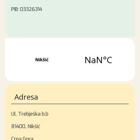
PIB: 03326314
Adresa
Ul. Trebješka b.b
81400, Nikšić
Crna Gora