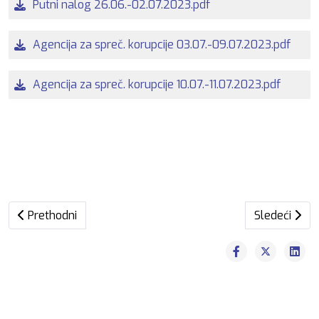
Putni nalog 26.06.-02.07.2023.pdf
Agencija za spreč. korupcije 03.07.-09.07.2023.pdf
Agencija za spreč. korupcije 10.07.-11.07.2023.pdf
Prethodni članak: MEDIJI
Sledeći član
Prethodni
Sledeći