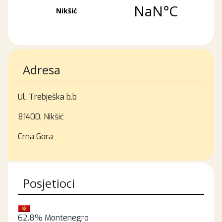
Adresa
Ul. Trebješka b.b
81400, Nikšić
Crna Gora
Posjetioci
62.8%
Montenegro