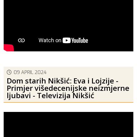
09 APRIL 2024
Dom starih Nikšić: Eva i Lojzije -
Primjer višedecenijske neizmjerne
ljubavi - Televizija Nikšić