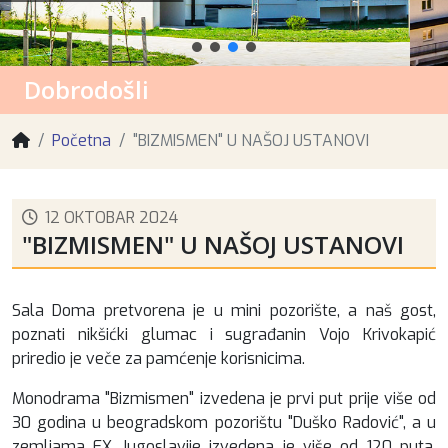
Dobrodošli
Početna
"BIZMISMEN" U NAŠOJ USTANOVI
12 OKTOBAR 2024
"BIZMISMEN" U NAŠOJ USTANOVI
Sala Doma pretvorena je u mini pozorište, a naš gost,
poznati nikšićki glumac i sugrađanin Vojo Krivokapić
priredio je veče za pamćenje korisnicima.
Monodrama "Bizmismen" izvedena je prvi put prije više od
30 godina u beogradskom pozorištu "Duško Radović", a u
zemljama EX Jugoslavije izvedena je više od 120 puta.