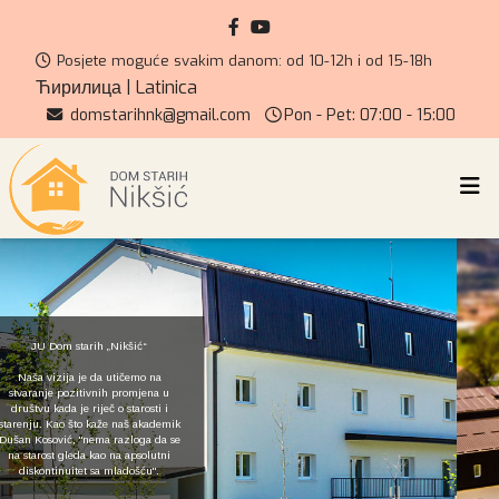
Posjete moguće svakim danom: od 10-12h i od 15-18h
Ћирилица
|
Latinica
domstarihnk@gmail.com
Pon - Pet: 07:00 - 15:00
JU Dom starih „Nikšić“
Naša vizija je da utičemo na
stvaranje pozitivnih promjena u
društvu kada je riječ o starosti i
starenju. Kao što kaže naš akademik
Dušan Kosović, "nema razloga da se
na starost gleda kao na apsolutni
diskontinuitet sa mladošću".