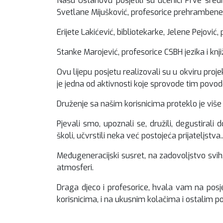
Našu Ustanovu posjetili su učenici Prve sredn
Svetlane Mijušković, profesorice prehrambe
Erijete Lakićević, bibliotekarke, Jelene Pejović,
Stanke Marojević, profesorice CSBH jezika i kn
Ovu lijepu posjetu realizovali su u okviru proje
je jedna od aktivnosti koje sprovode tim povo
Druženje sa našim korisnicima proteklo je više 
Pjevali smo, upoznali se, družili, degustirali
školi, učvrstili neka već postojeća prijateljstva..
Međugeneracijski susret, na zadovoljstvo svih, 
atmosferi.
Draga djeco i profesorice, hvala vam na posje
korisnicima, i na ukusnim kolačima i ostalim p