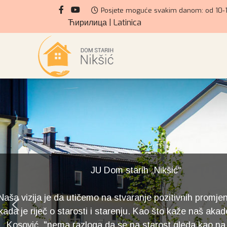
Posjete moguće svakim danom: od 10-1
Ћирилица
|
Latinica
JU Dom starih „Nikš
Naša vizija je da utičemo na stvaranje poz
kada je riječ o starosti i starenju. Kao š
Kosović, "nema razloga da se na starost