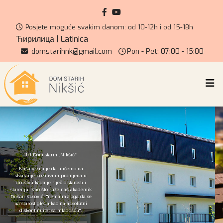
Posjete moguće svakim danom: od 10-12h i od 15-18h
Ћирилица
|
Latinica
domstarihnk@gmail.com
Pon - Pet: 07:00 - 15:00
JU Dom starih „Nikšić“
Naša vizija je da utičemo na
stvaranje pozitivnih promjena u
društvu kada je riječ o starosti i
starenju. Kao što kaže naš akademik
Dušan Kosović, "nema razloga da se
na starost gleda kao na apsolutni
diskontinuitet sa mladošću".