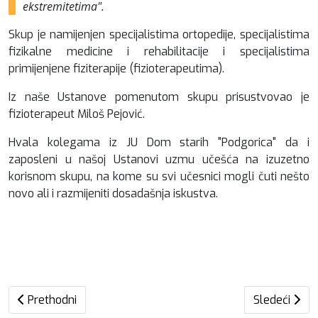
ekstremitetima".
Skup je namijenjen specijalistima ortopedije, specijalistima
fizikalne medicine i rehabilitacije i specijalistima
primijenjene fiziterapije (fizioterapeutima).
Iz naše Ustanove pomenutom skupu prisustvovao je
fizioterapeut Miloš Pejović.
Hvala kolegama iz JU Dom starih "Podgorica" da i
zaposleni u našoj Ustanovi uzmu učešća na izuzetno
korisnom skupu, na kome su svi učesnici mogli čuti nešto
novo ali i razmijeniti dosadašnja iskustva.
Prethodni članak: VASKRS U DOMU
Sledeći čla
Prethodni
Sledeći