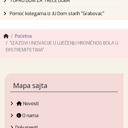
TOPAO DOM ZA TREĆE DOBA
Pomoć kolegama iz JU Dom starih ''Grabovac''
Početna
"IZAZOVI I INOVACIJE U LIJEČENjU HRONIČNOG BOLA U
EKSTREMITETIMA"
Mapa sajta
Novosti
O nama
Dokumenti