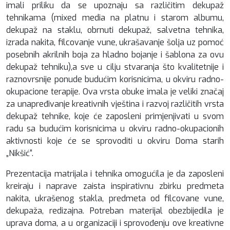
imali priliku da se upoznaju sa različitim dekupaž
tehnikama (mixed media na platnu i starom albumu,
dekupaž na staklu, obrnuti dekupaž, salvetna tehnika,
izrada nakita, filcovanje vune, ukrašavanje šolja uz pomoć
posebnih akrilnih boja za hladno bojanje i šablona za ovu
dekupaž tehniku),a sve u cilju stvaranja što kvalitetnije i
raznovrsnije ponude budućim korisnicima, u okviru radno-
okupacione terapije. Ova vrsta obuke imala je veliki značaj
za unapređivanje kreativnih vještina i razvoj različitih vrsta
dekupaž tehnike, koje će zaposleni primjenjivati u svom
radu sa budućim korisnicima u okviru radno-okupacionih
aktivnosti koje će se sprovoditi u okviru Doma starih
„Nikšić“.
Prezentacija matrijala i tehnika omogućila je da zaposleni
kreiraju i naprave zaista inspirativnu zbirku predmeta
nakita, ukrašenog stakla, predmeta od filcovane vune,
dekupaža, redizajna. Potreban materijal obezbijedila je
uprava doma, a u organizaciji i sprovođenju ove kreativne