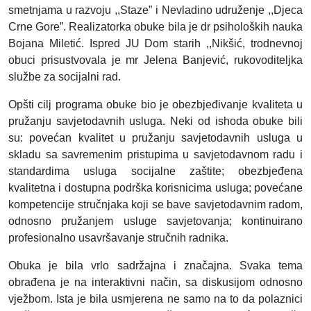
smetnjama u razvoju ,,Staze” i Nevladino udruženje ,,Djeca
Crne Gore”. Realizatorka obuke bila je dr psiholoških nauka
Bojana Miletić. Ispred JU Dom starih ,,Nikšić, trodnevnoj
obuci prisustvovala je mr Jelena Banjević, rukovoditeljka
službe za socijalni rad.
Opšti cilj programa obuke bio je obezbjeđivanje kvaliteta u
pružanju savjetodavnih usluga. Neki od ishoda obuke bili
su: povećan kvalitet u pružanju savjetodavnih usluga u
skladu sa savremenim pristupima u savjetodavnom radu i
standardima usluga socijalne zaštite; obezbjeđena
kvalitetna i dostupna podrška korisnicima usluga; povećane
kompetencije stručnjaka koji se bave savjetodavnim radom,
odnosno pružanjem usluge savjetovanja; kontinuirano
profesionalno usavršavanje stručnih radnika.
Obuka je bila vrlo sadržajna i značajna. Svaka tema
obrađena je na interaktivni način, sa diskusijom odnosno
vježbom. Ista je bila usmjerena ne samo na to da polaznici