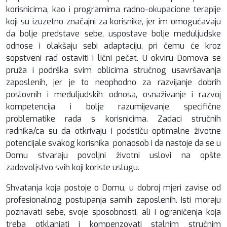
korisnicima, kao i programima radno-okupacione terapije
koji su izuzetno značajni za korisnike, jer im omogućavaju
da bolje predstave sebe, uspostave bolje međuljudske
odnose i olakšaju sebi adaptaciju, pri čemu će kroz
sopstveni rad ostaviti i lični pečat. U okviru Domova se
pruža i podrška svim oblicima stručnog usavršavanja
zaposlenih, jer je to neophodno za razvijanje dobrih
poslovnih i međuljudskih odnosa, osnaživanje i razvoj
kompetencija i bolje razumijevanje specifične
problematike rada s korisnicima. Zadaci stručnih
radnika/ca su da otkrivaju i podstiču optimalne životne
potencijale svakog korisnika ponaosob i da nastoje da se u
Domu stvaraju povoljni životni uslovi na opšte
zadovoljstvo svih koji koriste uslugu.
Shvatanja koja postoje o Domu, u dobroj mjeri zavise od
profesionalnog postupanja samih zaposlenih. Isti moraju
poznavati sebe, svoje sposobnosti, ali i ograničenja koja
treba otklanjati i kompenzovati stalnim stručnim