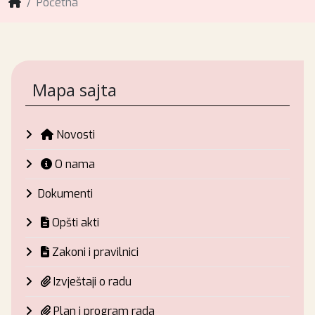
Početna
Mapa sajta
Novosti
O nama
Dokumenti
Opšti akti
Zakoni i pravilnici
Izvještaji o radu
Plan i program rada