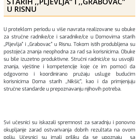
STARIH ,,PLJEVLJA” I ,,GRABOVAC”
U RISNU
U proteklom periodu u više navrata realizovane su obuke
za stručne radnike/ce i saradnike/ce u Domovima starih
,,Pljevlja“ i ,,Grabovac“ u Risnu. Tokom istih produbljena su
postojeća znanja neophodna za rad sa korisnicima. Obuke
su bile izuzetno produktivne. Stručni radnici/ce su usvojili
znanja, vještine i kompetencije koje će im pomoći da
odgovorno i koordinirano pružaju usluge budućim
korisnicima Doma starih ,,Nikšić“, kao i da primjenjuju
stručne standarde u prepoznavanju njihovih potreba.
Svi učesnici su iskazali spremnost za saradnju i ponovno
okupljanje zarad ostvarivanja dobrih rezultata na ovom
polju. Učesnici su imali priliku da se upoznaju sa