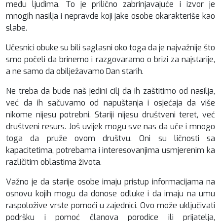
među ljudima. To je prilično zabrinjavajuće i izvor je
mnogih nasilja i nepravde koji jake osobe okarakteriše kao
slabe.
Učesnici obuke su bili saglasni oko toga da je najvažnije što
smo počeli da brinemo i razgovaramo o brizi za najstarije,
a ne samo da obilježavamo Dan starih.
Ne treba da bude naš jedini cilj da ih zaštitimo od nasilja,
već da ih sačuvamo od napuštanja i osjećaja da više
nikome nijesu potrebni. Stariji nijesu društveni teret, već
društveni resurs. Još uvijek mogu sve nas da uče i mnogo
toga da pruže ovom društvu. Oni su ličnosti sa
kapacitetima, potrebama i interesovanjima usmjerenim ka
različitim oblastima života.
Važno je da starije osobe imaju pristup informacijama na
osnovu kojih mogu da donose odluke i da imaju na umu
raspoložive vrste pomoći u zajednici. Ovo može uključivati
podršku i pomoć članova porodice ili prijatelja,