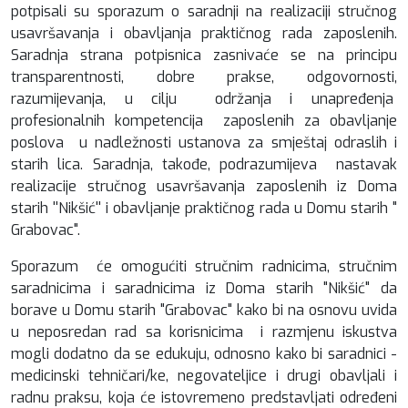
potpisali su sporazum o saradnji na realizaciji stručnog
usavršavanja i obavljanja praktičnog rada zaposlenih.
Saradnja strana potpisnica zasnivaće se na principu
transparentnosti, dobre prakse, odgovornosti,
razumijevanja, u cilju održanja i unapređenja
profesionalnih kompetencija zaposlenih za obavljanje
poslova u nadležnosti ustanova za smještaj odraslih i
starih lica. Saradnja, takođe, podrazumijeva nastavak
realizacije stručnog usavršavanja zaposlenih iz Doma
starih ''Nikšić'' i obavljanje praktičnog rada u Domu starih "
Grabovac".
Sporazum će omogućiti stručnim radnicima, stručnim
saradnicima i saradnicima iz Doma starih "Nikšić" da
borave u Domu starih "Grabovac" kako bi na osnovu uvida
u neposredan rad sa korisnicima i razmjenu iskustva
mogli dodatno da se edukuju, odnosno kako bi saradnici -
medicinski tehničari/ke, negovateljice i drugi obavljali i
radnu praksu, koja će istovremeno predstavljati određeni