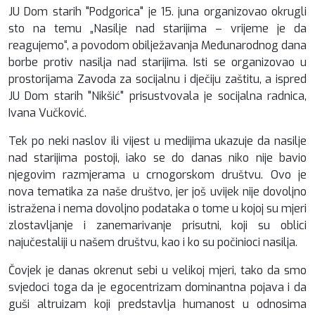
JU Dom starih "Podgorica" je 15. juna organizovao okrugli
sto na temu „Nasilje nad starijima – vrijeme je da
reagujemo“, a povodom obilježavanja Međunarodnog dana
borbe protiv nasilja nad starijima. Isti se organizovao u
prostorijama Zavoda za socijalnu i dječiju zaštitu, a ispred
JU Dom starih "Nikšić" prisustvovala je socijalna radnica,
Ivana Vučković.
Tek po neki naslov ili vijest u medijima ukazuje da nasilje
nad starijima postoji, iako se do danas niko nije bavio
njegovim razmjerama u crnogorskom društvu. Ovo je
nova tematika za naše društvo, jer još uvijek nije dovoljno
istražena i nema dovoljno podataka o tome u kojoj su mjeri
zlostavljanje i zanemarivanje prisutni, koji su oblici
najučestaliji u našem društvu, kao i ko su počinioci nasilja.
Čovjek je danas okrenut sebi u velikoj mjeri, tako da smo
svjedoci toga da je egocentrizam dominantna pojava i da
guši altruizam koji predstavlja humanost u odnosima