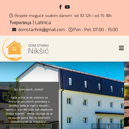
Posjete moguće svakim danom: od 10-12h i od 15-18h
Ћирилица
|
Latinica
domstarihnk@gmail.com
Pon - Pet: 07:00 - 15:00
JU Dom starih „Nikšić“
Naša vizija je da utičemo na
stvaranje pozitivnih promjena u
društvu kada je riječ o starosti i
starenju. Kao što kaže naš akademik
Dušan Kosović, "nema razloga da se
na starost gleda kao na apsolutni
diskontinuitet sa mladošću".