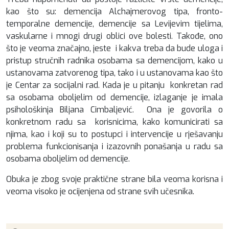
kao što su: demencija Alchajmerovog tipa, fronto-
temporalne demencije, demencije sa Levijevim tijelima,
vaskularne i mnogi drugi oblici ove bolesti. Takođe, ono
što je veoma značajno, jeste i kakva treba da bude uloga i
pristup stručnih radnika osobama sa demencijom, kako u
ustanovama zatvorenog tipa, tako i u ustanovama kao što
je Centar za socijalni rad. Kada je u pitanju konkretan rad
sa osobama oboljelim od demencije, izlaganje je imala
psihološkinja Biljana Cimbaljević. Ona je govorila o
konkretnom radu sa korisnicima, kako komunicirati sa
njima, kao i koji su to postupci i intervencije u rješavanju
problema funkcionisanja i izazovnih ponašanja u radu sa
osobama oboljelim od demencije.
Obuka je zbog svoje praktične strane bila veoma korisna i
veoma visoko je ocijenjena od strane svih učesnika.