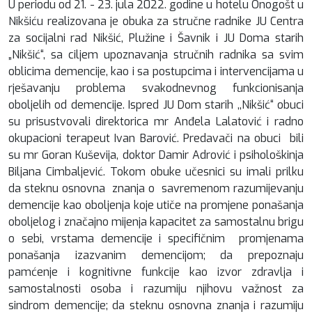
U periodu od 21. - 23. jula 2022. godine u hotelu Onogošt u
Nikšiću realizovana je obuka za stručne radnike JU Centra
za socijalni rad Nikšić, Plužine i Šavnik i JU Doma starih
„Nikšić“, sa ciljem upoznavanja stručnih radnika sa svim
oblicima demencije, kao i sa postupcima i intervencijama u
rješavanju problema svakodnevnog funkcionisanja
oboljelih od demencije. Ispred JU Dom starih ,,Nikšić“ obuci
su prisustvovali direktorica mr Anđela Lalatović i radno
okupacioni terapeut Ivan Barović. Predavači na obuci bili
su mr Goran Kuševija, doktor Damir Adrović i psihološkinja
Biljana Cimbaljević. Tokom obuke učesnici su imali prilku
da steknu osnovna znanja o savremenom razumijevanju
demencije kao oboljenja koje utiče na promjene ponašanja
oboljelog i značajno mijenja kapacitet za samostalnu brigu
o sebi, vrstama demencije i specifičnim promjenama
ponašanja izazvanim demencijom; da prepoznaju
pamćenje i kognitivne funkcije kao izvor zdravlja i
samostalnosti osoba i razumiju njihovu važnost za
sindrom demencije; da steknu osnovna znanja i razumiju