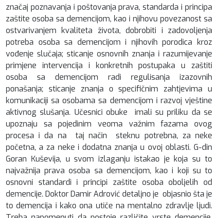
značaj poznavanja i poštovanja prava, standarda i principa
zaštite osoba sa demencijom, kao i njihovu povezanost sa
ostvarivanjem kvaliteta života, dobrobiti i zadovoljenja
potreba osoba sa demencijom i njihovih porodica kroz
vođenje slučaja; sticanje osnovnih znanja i razumijevanje
primjene intervencija i konkretnih postupaka u zaštiti
osoba sa demencijom radi regulisanja izazovnih
ponašanja; sticanje znanja o specifičnim zahtjevima u
komunikaciji sa osobama sa demencijom i razvoj vještine
aktivnog slušanja. Učesnici obuke imali su priliku da se
upoznaju sa pojedinim veoma važnim fazama ovog
procesa i da na taj način steknu potrebna, za neke
početna, a za neke i dodatna znanja u ovoj oblasti. G-din
Goran Kuševija, u svom izlaganju istakao je koja su to
najvažnija prava osoba sa demencijom, kao i koji su to
osnovni standardi i principi zaštite osoba oboljelih od
demencije. Doktor Damir Adrović detaljno je objasnio šta je
to demencija i kako ona utiče na mentalno zdravlje ljudi.
Treba napomenuti da postoje različite vrste demencije,