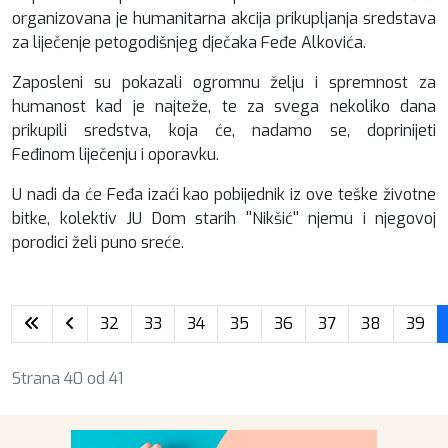
organizovana je humanitarna akcija prikupljanja sredstava
za liječenje petogodišnjeg dječaka Feđe Alkovića.
Zaposleni su pokazali ogromnu želju i spremnost za
humanost kad je najteže, te za svega nekoliko dana
prikupili sredstva, koja će, nadamo se, doprinijeti
Feđinom liječenju i oporavku.
U nadi da će Feđa izaći kao pobijednik iz ove teške životne
bitke, kolektiv JU Dom starih ''Nikšić'' njemu i njegovoj
porodici želi puno sreće.
32
33
34
35
36
37
38
39
Strana 40 od 41