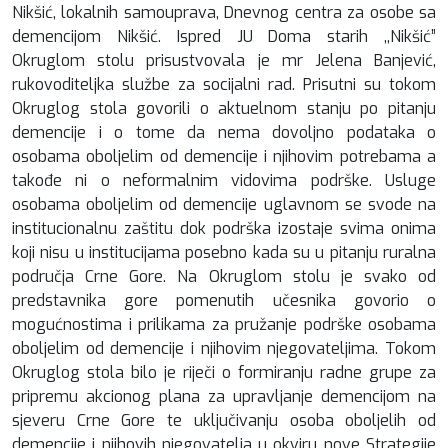
Nikšić, lokalnih samouprava, Dnevnog centra za osobe sa
demencijom Nikšić. Ispred JU Doma starih ,,Nikšić”
Okruglom stolu prisustvovala je mr Jelena Banjević,
rukovoditeljka službe za socijalni rad. Prisutni su tokom
Okruglog stola govorili o aktuelnom stanju po pitanju
demencije i o tome da nema dovoljno podataka o
osobama oboljelim od demencije i njihovim potrebama a
takođe ni o neformalnim vidovima podrške. Usluge
osobama oboljelim od demencije uglavnom se svode na
institucionalnu zaštitu dok podrška izostaje svima onima
koji nisu u institucijama posebno kada su u pitanju ruralna
područja Crne Gore. Na Okruglom stolu je svako od
predstavnika gore pomenutih učesnika govorio o
mogućnostima i prilikama za pružanje podrške osobama
oboljelim od demencije i njihovim njegovateljima. Tokom
Okruglog stola bilo je riječi o formiranju radne grupe za
pripremu akcionog plana za upravljanje demencijom na
sjeveru Crne Gore te uključivanju osoba oboljelih od
demencije i njihovih njegovatelja u okviru nove Strategije