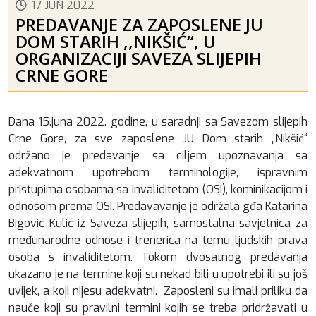
17 JUN 2022
PREDAVANJE ZA ZAPOSLENE JU
DOM STARIH ,,NIKŠIĆ“, U
ORGANIZACIJI SAVEZA SLIJEPIH
CRNE GORE
Dana 15.juna 2022. godine, u saradnji sa Savezom slijepih
Crne Gore, za sve zaposlene JU Dom starih „Nikšić“
održano je predavanje sa ciljem upoznavanja sa
adekvatnom upotrebom terminologije, ispravnim
pristupima osobama sa invaliditetom (OSI), kominikacijom i
odnosom prema OSI. Predavavanje je održala gđa Katarina
Bigović Kulić iz Saveza slijepih, samostalna savjetnica za
međunarodne odnose i trenerica na temu ljudskih prava
osoba s invaliditetom. Tokom dvosatnog predavanja
ukazano je na termine koji su nekad bili u upotrebi ili su još
uvijek, a koji nijesu adekvatni. Zaposleni su imali priliku da
nauče koji su pravilni termini kojih se treba pridržavati u