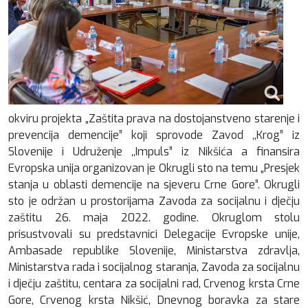
okviru projekta „Zaštita prava na dostojanstveno starenje i
prevencija demencije” koji sprovode Zavod ,,Krog” iz
Slovenije i Udruženje ,,Impuls” iz Nikšića a finansira
Evropska unija organizovan je Okrugli sto na temu „Presjek
stanja u oblasti demencije na sjeveru Crne Gore”. Okrugli
sto je održan u prostorijama Zavoda za socijalnu i dječju
zaštitu 26. maja 2022. godine. Okruglom stolu
prisustvovali su predstavnici Delegacije Evropske unije,
Ambasade republike Slovenije, Ministarstva zdravlja,
Ministarstva rada i socijalnog staranja, Zavoda za socijalnu
i dječju zaštitu, centara za socijalni rad, Crvenog krsta Crne
Gore, Crvenog krsta Nikšić, Dnevnog boravka za stare