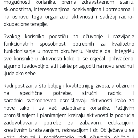
mogućnosti korisnika, prema zdravstvenom stanju,
sklonostima, interesovanjima, očekivanjima i potrebama, i
na osnovu toga organizuju aktivnosti i sadržaj radno-
okupacione terapije.
Svakog korisnika podstiču na očuvanje i razvijanje
funkcionalnih sposobnosti potrebnih za kvalitetno
funkcionisanje u novom okruženju. Nastoje da integrišu
sve korisnike u aktivnosti kako bi se osjećali prihvaćeno,
sigurno i zadovoljno, ali i lakše prilagodili na novu sredinu i
ljude oko sebe.
Radi postizanja što boljeg i kvalitetnijeg života, a obzirom
na specifične potrebe, stručni radnici i
saradnici svakodnevno osmišljavaju aktivnosti kako za
nove tako i za već adaptirane korisnike. Pažljivim
promišljanjem i planiranjem kreiraju aktivnosti iz područja
zadovoljavanja potrebe za zabavom, edukacijom,
kreativnim izražavanjem, rekreacijom i dr. Obilježavaju se
važni datumi i manifestacije radi očuvanja običaja i