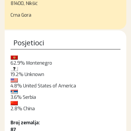
81400, Nikšić
Crna Gora
Posjetioci
62.9%
Montenegro
19.2%
Unknown
4.8%
United States of America
3.6%
Serbia
2.8%
China
Broj zemalja:
87