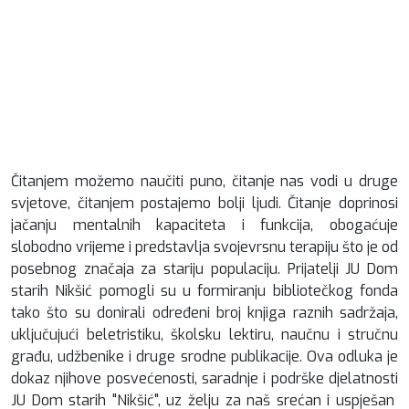
Čitanjem možemo naučiti puno, čitanje nas vodi u druge
svjetove, čitanjem postajemo bolji ljudi. Čitanje doprinosi
jačanju mentalnih kapaciteta i funkcija, obogaćuje
slobodno vrijeme i predstavlja svojevrsnu terapiju što je od
posebnog značaja za stariju populaciju. Prijatelji JU Dom
starih Nikšić pomogli su u formiranju bibliotečkog fonda
tako što su donirali određeni broj knjiga raznih sadržaja,
uključujući beletristiku, školsku lektiru, naučnu i stručnu
građu, udžbenike i druge srodne publikacije. Ova odluka je
dokaz njihove posvećenosti, saradnje i podrške djelatnosti
JU Dom starih "Nikšić", uz želju za naš srećan i uspješan