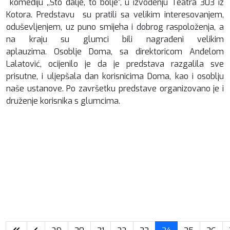
komediju ,,Što dalje, to bolje“, u izvođenju Teatra 303 iz
Kotora. Predstavu su pratili sa velikim interesovanjem,
oduševljenjem, uz puno smijeha i dobrog raspoloženja, a
na kraju su glumci bili nagrađeni velikim
aplauzima. Osoblje Doma, sa direktoricom Anđelom
Lalatović, ocijenilo je da je predstava razgalila sve
prisutne, i uljepšala dan korisnicima Doma, kao i osoblju
naše ustanove. Po završetku predstave organizovano je i
druženje korisnika s glumcima.