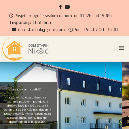
Posjete moguće svakim danom: od 10-12h i od 15-18h
Ћирилица
|
Latinica
domstarihnk@gmail.com
Pon - Pet: 07:00 - 15:00
JU Dom starih „Nikšić“
Naša vizija je da utičemo na
stvaranje pozitivnih promjena u
društvu kada je riječ o starosti i
starenju. Kao što kaže naš akademik
Dušan Kosović, "nema razloga da se
na starost gleda kao na apsolutni
diskontinuitet sa mladošću".