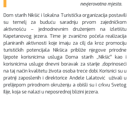
nevjerovatna mjesta.
Dom starih Nikšić i lokalna Turistička organizacija postavili
su temelj za buduću saradnju prvom zajedničkom
aktivnošću – jednodnevnim druženjem na izletištu
Kapetanovog jezera. Time je zvanično počela realizacija
planiranih aktivnosti koje imaju za cilj da kroz promociju
turističkih potencijala Nikšica približe njegove prirodne
ljepote korisnicima usluga Doma starih ,,Nikšić” kao i
korisnicima usluge dnevni boravak za starije ,doprinoseći
na taj način kvalitetu života osoba treće dobi. Korisnici su u
pratnji zaposlenih i direktorice Anđele Lalatović uživali u
prelijepom prirodnom okruženju a obišli su i crkvu Svetog
Ilije, koja se nalazi u neposrednoj blizini jezera.