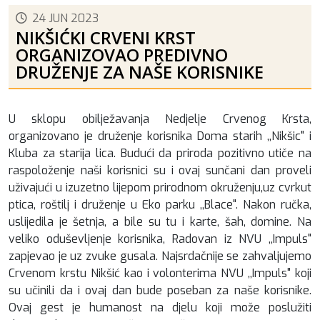
24 JUN 2023
NIKŠIĆKI CRVENI KRST
ORGANIZOVAO PREDIVNO
DRUŽENJE ZA NAŠE KORISNIKE
U sklopu obilježavanja Nedjelje Crvenog Krsta,
organizovano je druženje korisnika Doma starih ,,Nikšic" i
Kluba za starija lica. Budući da priroda pozitivno utiče na
raspoloženje naši korisnici su i ovaj sunčani dan proveli
uživajući u izuzetno lijepom prirodnom okruženju,uz cvrkut
ptica, roštilj i druženje u Eko parku ,,Blace". Nakon ručka,
uslijedila je šetnja, a bile su tu i karte, šah, domine. Na
veliko oduševljenje korisnika, Radovan iz NVU ,,Impuls"
zapjevao je uz zvuke gusala. Najsrdačnije se zahvaljujemo
Crvenom krstu Nikšić kao i volonterima NVU ,,Impuls" koji
su učinili da i ovaj dan bude poseban za naše korisnike.
Ovaj gest je humanost na djelu koji može poslužiti