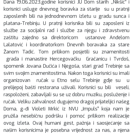
Dana 19.06.2023.godine korisnici JU Dom starih ,,Nikšić” i
korisnici usluge dnevnog boravka za starije su u pratnji
zaposlenih bili na jednodnevnom izletu u gradu sunca i
platana-Trebinju. U pratnji korisnika bili su zaposleni iz
službe za socijalni rad i službe za njegu i zdravstvenu
zaštitu zajedno sa direktoricom ustanove Anđelom
Lalatović i koordinatorkom Dnevnih boravaka za stare
Žanom Tadić. Tom prilikom posjetili su znamenitosti
grada i manastire Hercegovačku Gračanicu i Tvrdoš,
spomenik Jovana Dučića i Njegoša, stari grad Trebinje sa
svim svojim znamenitostima. Nakon toga korisnici su imali
organizovan ručak u Etno selu Trebinje gdje su u
prelijepoj bašti restorana uživali. Korisnici su bili veseli,
raspoloženi, zabavljali su se uz dobru muziku, posluženje i
ručak. Veliku zahvalnost dugujemo dragoj prijateljici našeg
Doma, g-đi Violeti Mrkić iz NVU ,,Impuls” koja nam je
pružila nesebičnu podršku i pomoć prilikom realizacije
ovog izleta. Ovaj humani gest, pažnja i saosjećanje sa
našim korisnicima je posebna vrijednost za nas, a njena