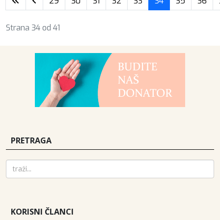
29
30
31
32
33
34
35
36
Strana 34 od 41
PRETRAGA
KORISNI ČLANCI